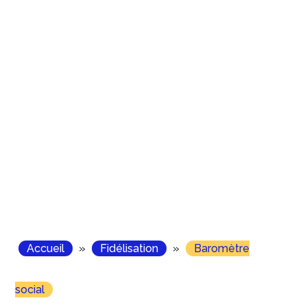
Accueil
»
Fidélisation
»
Baromètre
social