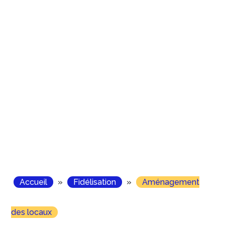
Accueil
»
Fidélisation
»
Aménagement
des locaux